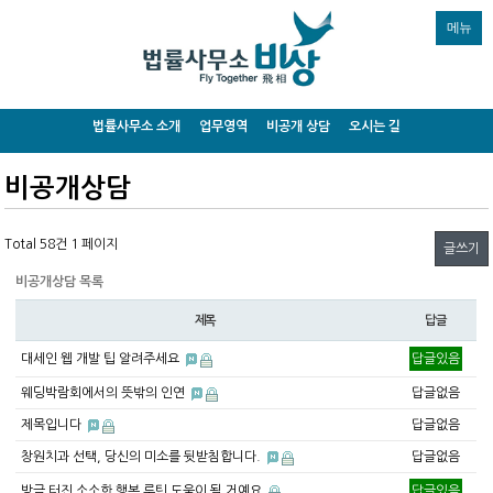
메뉴
법률사무소 소개
업무영역
비공개 상담
오시는 길
비공개상담
Total 58건
1 페이지
글쓰기
비공개상담 목록
제목
답글
대세인 웹 개발 팁 알려주세요
답글있음
웨딩박람회에서의 뜻밖의 인연
답글없음
제목입니다
답글없음
창원치과 선택, 당신의 미소를 뒷받침합니다.
답글없음
방금 터진 소소한 행복 루틴 도움이 될 거예요
답글있음