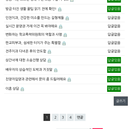
방금 터진 생활 꿀팁 읽기 전에 확인!
답글있음
인천치과, 건강한 미소를 만드는 길형제들
답글없음
실시간 분양권 거래 이건 꼭 봐야해요
답글없음
변화하는 학교폭력위원회의 역할과 사명
답글없음
판교피부과, 섬세한 터치가 주는 특별함
답글없음
전주치과 다녀온 후의 안도함
답글없음
상간녀에 대한 소송진행 상담
답글있음
배우자의 상습적인 도박과 거짓말
답글있음
친양자입양과 관련해서 문의 좀 드릴려해요
답글있음
이혼 상담
답글있음
글쓰기
1
2
3
4
맨끝