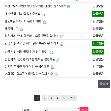
부산교통사고변호사와 함께하는 안전한 길 ahead
답글없음
대세인 웹 개발 팁 알려주세요
답글있음
웨딩박람회에서의 뜻밖의 인연
답글없음
제목입니다
답글없음
창원치과 선택, 당신의 미소를 뒷받침합니다.
답글없음
방금 터진 소소한 행복 루틴 도움이 될 거예요
답글있음
방금 터진 생활 꿀팁 읽기 전에 확인!
답글있음
인천치과, 건강한 미소를 만드는 길형제들
답글없음
실시간 분양권 거래 이건 꼭 봐야해요
답글없음
변화하는 학교폭력위원회의 역할과 사명
답글없음
글쓰기
1
2
3
4
5
맨끝