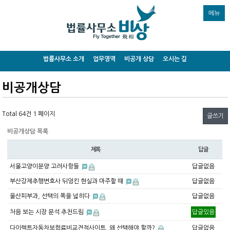
메뉴
법률사무소 소개
업무영역
비공개 상담
오시는 길
비공개상담
Total 64건
1 페이지
글쓰기
비공개상담 목록
제목
답글
서울고양이분양 고려사항들
답글없음
부산강제추행변호사 뒤엉킨 현실과 마주할 때
답글없음
울산피부과, 선택의 폭을 넓히다
답글없음
처음 보는 시장 분석 추천드림
답글있음
다이렉트자동차보험료비교견적사이트, 왜 선택해야 할까?
답글없음